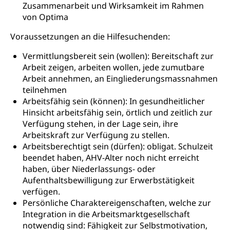
Zusammenarbeit und Wirksamkeit im Rahmen
Kranken- und Unfallversicherung
Lebensmittel
Gesundheitsvorsorge, Wellness, Unfallverhütung,
von Optima
Suchtprävention, Alkoholprävention,
Voraussetzungen an die Hilfesuchenden:
Tabakprävention, Primärprävention,
Sekundärprävention, Tertiärprävention
Vermittlungsbereit sein (wollen): Bereitschaft zur
Arbeit zeigen, arbeiten wollen, jede zumutbare
Darmkrebsvorsorge
Soziale Sicherheit
Arbeit annehmen, an Eingliederungsmassnahmen
Kantonales Tabakpräventionsprogramm
Sozialversicherungen, Sozialpolitik,
teilnehmen
Arbeitslosenversicherung,
Arbeitsfähig sein (können): In gesundheitlicher
Gesundheitsförderung
Mutterschaftsversicherung, Krankenversicherung,
Hinsicht arbeitsfähig sein, örtlich und zeitlich zur
Unfallversicherung, Invalidenversicherung,
Prävention (Polizei)
Verfügung stehen, in der Lage sein, ihre
Sozialhilfe
Arbeitskraft zur Verfügung zu stellen.
Suchtprävention
Kranken- und Unfallversicherung
Arbeitsberechtigt sein (dürfen): obligat. Schulzeit
Sucht und Drogen
Gesundheitsversorgung
(gruezi.lu.ch)
beendet haben, AHV-Alter noch nicht erreicht
Drogenabhängigkeit, Drogensucht,
haben, über Niederlassungs- oder
Medikamentenabhängigkeit,
Krankenversicherung (WAS Luzern)
Aufenthaltsbewilligung zur Erwerbstätigkeit
Arzneimittelabhängigkeit, Suchtkrankheit,
verfügen.
Existenzsicherung - Sozialhilfe
Drogenabhängige, Drogensüchtige,
Persönliche Charaktereigenschaften, welche zur
Betäubungsmittel, Suchtmittel, Psychopharmaka
Soziales und Gesellschaft (Dienststelle)
Integration in die Arbeitsmarktgesellschaft
Fachstelle Sucht Region Luzern
Gesundheitsversorgung
notwendig sind: Fähigkeit zur Selbstmotivation,
Opferhilfe