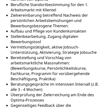
Freiwilliges Kindergarten Jahr
Gesundheit und Soziales
Berufliche Standortbestimmung für den 1.
Frühe Sprachförderung
Arbeitsmarkt mit Klientel
Zielvereinbarung betreffend Nachweis der
Konsumentenschutz
Kindergarten & Basisstufe
persönlichen Arbeitsbemühungen und
Konsumentenrechte, Produktsicherheit,
Bewerbungsbezogene Themen.
Frühe Förderung
Preisüberwachung, Preisüberwacher,
Aufbau und Pflege von Kundenkontakten
Konsumentenorganisation, parallele Einfuhr,
Stellenbearbeitung, Zugang digitalen
regionale Erschöpfung, nationale Erschöpfung,
Bewerbungstool
internationale Erschöpfung, Preisabsprache, Kartell,
Cassis-deDijon-Prinzip
Vermittlungstätigkeit, aktive Jobsuch-
Unterstützung, Aktivierung, Strategie Jobsuche
Lebensmittelkontrolle und
Krankenversicherung
Bereitstellung und Vorschlag von
Verbraucherschutz
arbeitsmarktliche Massnahmen:
Unfallversicherung, Berufsunfallversicherung,
(Bewerbungskurse, Persönlichkeitskurse,
Krankheit, Unfall, Prämienverbilligung,
Fachkurse, Programm für vorübergehende
Krankenkasse
Beschäftigung, Praktika)
Beratungsgespräche im intensiven Intervall (z.B.
Krankenversicherung (WAS Luzern)
Lebensmittelsicherheit
alle 3 - 4 Wochen)
Prämienverbilligung (WAS Luzern)
sichere Lebensmittel, Lebensmittelkontrolle,
Überprüfung der Zielerreichung am Ende des
Lebensmittelhygiene, Produktesicherheit
Optima-Prozesses
Obligatorische Krankenversicherung (WAS
Gegenseitiges Feedback über die
Luzern)
Trinkwasser
Prävention