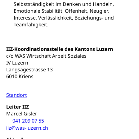
Selbstständigkeit im Denken und Handeln,
Drogen (Polizei)
Gesundheitsversorgung, Spital, Pflegeinitiative,
Arbeitslosenversicherung (WAS Luzern)
Emotionale Stabilität, Offenheit, Neugier,
Ambulant vor stationär, AVOS, Patientendossier
Interesse, Verlässlichkeit, Beziehungs- und
Sucht
Invalidenversicherung (WAS Luzern)
Teamfähigkeit.
Gesundheitsversorgung
AHV / IV
Soziale Sicherheit
Altersrente, Invalidenrente, Witwenrente,
Sozialversicherung, Vorsorgeeinrichtung,
IIZ-Koordinationsstelle des Kantons Luzern
Pensionskasse, erste Säule, zweite Säule, dritte
Säule, Hilflosenentschädigung,
c/o WAS Wirtschaft Arbeit Soziales
Ergänzungsleistungen, Altersvorsorge,
IV Luzern
Todesfallversicherung
Langsägestrasse 13
6010 Kriens
Hilfslosenentschädigung (WAS Luzern)
Behinderung
AHV-Hinterlassenenrente (WAS Luzern)
Körperbehinderung, körperliche Behinderung,
Standort
geistige Behinderung, psychische Behinderung,
AHV-Beiträge (WAS Luzern)
Erwerbsunfähigkeit, Behinderte
Leiter IIZ
Informationsstelle AHV/IV
Marcel Gisler
Inklusion im Sport
041 209 07 55
Ergänzungsleistungen (EL) (WAS Luzern)
Menschen mit Behinderungen
iiz@was-luzern.ch
Kultur und Medien
AHV-Altersrente (WAS Luzern)