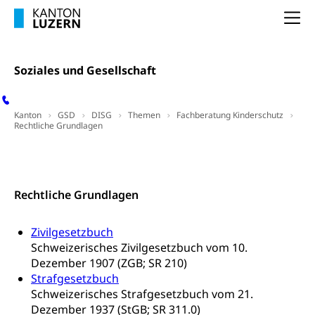
Bildung und Forschung
Altersvorsorge (gruezi.lu.ch)
Na
Wissenschaftsförderung
Forschungsförderung, Wissenschaftsmarketing,
Soziales und Gesellschaft
Wissenschaft, Forschung, Entwicklung, Projekte
Pilotprojekte Klima
Erwachsenenbildung und Weiterbildung
Kanton
GSD
DISG
Themen
Fachberatung Kinderschutz
Rechtliche Grundlagen
Innovative Projekte Landwirtschaft und
Umschulung, zweiter Bildungsweg,
Nachdiplomstudium, Zusatzlehre, Höhere
Wald
Berufsbildung, Berufsmatura nach Lehre,
Kontakt
Projektförderung Universität Luzern unilu
Neuorientierung, Grundkompetenzen,
Berufsberatung, Standortbestimmung,
Rechtliche Grundlagen
Studienberatung, Beratung und Unterstützung,
Berufsabschluss für Erwachsene
Zivilgesetzbuch
Erwachsenenmatura
Berufliche Grundbildung
Schweizerisches Zivilgesetzbuch vom 10.
Dezember 1907 (ZGB; SR 210)
Bildungsgutscheine Grundkompetenzen
Lehre, Berufsfachschule, Lehrbetrieb, Lehrvertrag,
Strafgesetzbuch
Berufsberatung, Qualifikationsverfahren,
Bildung & Berufsabschluss für Erwachsene
Berufswahl & Berufsberatung, Schnupperlehre und
Schweizerisches Strafgesetzbuch vom 21.
Lehrstellensuche, Berufsmaturität,
Dezember 1937 (StGB; SR 311.0)
Fachperson Betreuung (verkürzte