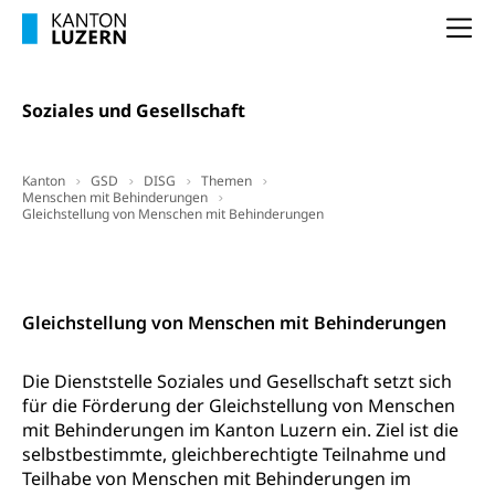
Projektförderung Universität Luzern unilu
Neuorientierung, Grundkompetenzen,
Berufsberatung, Standortbestimmung,
Na
Studienberatung, Beratung und Unterstützung,
Berufsabschluss für Erwachsene
Soziales und Gesellschaft
Erwachsenenmatura
Berufliche Grundbildung
Bildungsgutscheine Grundkompetenzen
Lehre, Berufsfachschule, Lehrbetrieb, Lehrvertrag,
Berufsberatung, Qualifikationsverfahren,
Kanton
GSD
DISG
Themen
Bildung & Berufsabschluss für Erwachsene
Berufswahl & Berufsberatung, Schnupperlehre und
Menschen mit Behinderungen
Gleichstellung von Menschen mit Behinderungen
Lehrstellensuche, Berufsmaturität,
Fachperson Betreuung (verkürzte
Brückenangebote, Zugewanderte & Arbeitsmarkt,
Grundbildung)
Fachstelle Berufsbildung
Kontakt
Fachperson Gesundheit (verkürzte
Schulen und Berufsbildungszentren
Hochschule Fachhochschule
Grundbildung)
Gleichstellung von Menschen mit Behinderungen
Integrationsvorlehre INVOL Zentralschweiz
Studium, Hochschulstudium, tertiäre Bildung
Allgemeinbildung für Erwachsene
Die Dienststelle Soziales und Gesellschaft setzt sich
Fremdsprachen in der Berufslehre –
Berufsberatung (berufsberatung.ch)
Campus Horw
Mittelschulen
für die Förderung der Gleichstellung von Menschen
MobiLingua
Grundkompetenzen (einfach-besser.ch)
mit Behinderungen im Kanton Luzern ein. Ziel ist die
Campus Horw (HSLU)
Gymnasium, Handelsmittelschule, Sekundarstufe II,
Informationen für Lernende und Gesetzliche
Kantonsschule, Fachmittelschule, Fachmatura,
selbstbestimmte, gleichberechtigte Teilnahme und
Bildung & Berufsabschluss für Erwachsene
Fachstelle Hochschulbildung
Vertreter
Fachklasse Grafik Luzern, Berufsmatura,
Teilhabe von Menschen mit Behinderungen im
Informatikmittelschule, Fachmittelschulzentrum