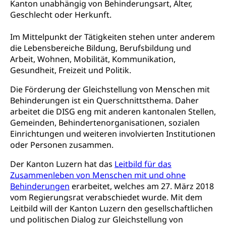
Kanton unabhängig von Behinderungsart, Alter,
Lehre nach dem Gymnasium
Hochschulen
Informationen für zugewanderte Personen
FMS, Fachmittelschulen, Vollzeitschulen mit
Geschlecht oder Herkunft.
Berufsmatura BM, Aufnahmebedingungen FMS und
Höhere Berufsbildung
Hochschule Luzern HSLU
Schnupperlehre & Lehrstellensuche
Vollzeitschulen mit BM
Im Mittelpunkt der Tätigkeiten stehen unter anderem
Berufsabschluss für Erwachsene
Pädagogische Hochschule Luzern, PH Luzern
Beruf & Weiterbildung (beruf.lu.ch)
die Lebensbereiche Bildung, Berufsbildung und
Berufsbildung / Mittelschulen (gruezi.lu.ch)
Obligatorische Schulzeit
Höhere Bildung (hflu.ch)
Höhere Fachschule Luzern HFLU
Berufslehre (beruf.lu.ch)
Arbeit, Wohnen, Mobilität, Kommunikation,
Fachklasse Grafik (fachklassegrafik.ch)
Schulpflicht, Schulobligatorium, Primarschule,
Gesundheit, Freizeit und Politik.
Beratung & Unterstützung
Fachstelle Berufsbildung
Sekundarschule, Schulferien, Tagesschule,
Fach- & Wirtschafts-Mittelschulzentrum FMZ
Schulergänzende Betreuung, Logopädie,
Die Förderung der Gleichstellung von Menschen mit
Neuorientierung
BIZ Beratungs- und Informationszentrum
Psychomotorik, Schulpsychologie, Schulsozialarbeit,
Behinderungen ist ein Querschnittsthema. Daher
Gymnasialbildung, Kantonsschulen
für Bildung und Beruf
Heilpädagogik und Sonderschulen
arbeitet die DISG eng mit anderen kantonalen Stellen,
Gymnasien & Fachmittelschulen (beruf.lu.ch)
Berufsmaturität
Gemeinden, Behindertenorganisationen, sozialen
Kantonale Sportcamps
Stipendien und Darlehen
Einrichtungen und weiteren involvierten Institutionen
Studienwahl- und Studienbearatung
Zentrum für Brückenangebote
Primarschule
oder Personen zusammen.
Studienbeihilfe, Stipendien, Ausbildungsdarlehen
Fachklasse Grafik
Sekundarschule
Der Kanton Luzern hat das
Leitbild für das
Stipendien Universität Luzern unilu
Universität
Gesundheitsmittelschule
Zusammenleben von Menschen mit und ohne
Schulpflicht
Finanzielle Unterstützung für Ausbildung
Technische Hochschule, Studium,
Behinderungen
erarbeitet, welches am 27. März 2018
Informatikmittelschule
Hochschulstudium, Universitätsstudium,
Pflege HF oder Studium Pflege FH
Kindergarten & Basisstufe
vom Regierungsrat verabschiedet wurde. Mit dem
universitäre Ausbildung, akademische Ausbildung,
Wirtschaftsmittelschule
Leitbild will der Kanton Luzern den gesellschaftlichen
Fachstelle Stipendien (beruf.lu.ch)
Hochschulbildung, Hochschule, universitäre
Förderangebote
und politischen Dialog zur Gleichstellung von
FMS und Vollzeitschulen mit BM
Hochschule, Bachelor, Master, Doktorat,