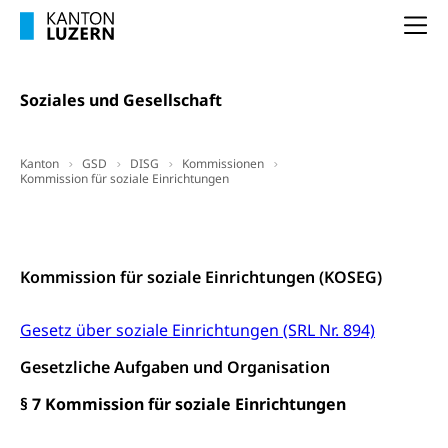
Freiwilliges Kindergarten Jahr
Gesundheit und Soziales
Na
Frühe Sprachförderung
Konsumentenschutz
Kindergarten & Basisstufe
Konsumentenrechte, Produktsicherheit,
Soziales und Gesellschaft
Frühe Förderung
Preisüberwachung, Preisüberwacher,
Konsumentenorganisation, parallele Einfuhr,
regionale Erschöpfung, nationale Erschöpfung,
Kanton
GSD
DISG
Kommissionen
internationale Erschöpfung, Preisabsprache, Kartell,
Kommission für soziale Einrichtungen
Cassis-deDijon-Prinzip
Kontakt
Lebensmittelkontrolle und
Krankenversicherung
Verbraucherschutz
Unfallversicherung, Berufsunfallversicherung,
Kommission für soziale Einrichtungen (KOSEG)
Krankheit, Unfall, Prämienverbilligung,
Krankenkasse
Gesetz über soziale Einrichtungen (SRL Nr. 894)
Krankenversicherung (WAS Luzern)
Lebensmittelsicherheit
Gesetzliche Aufgaben und Organisation
Prämienverbilligung (WAS Luzern)
sichere Lebensmittel, Lebensmittelkontrolle,
Lebensmittelhygiene, Produktesicherheit
§ 7 Kommission für soziale Einrichtungen
Obligatorische Krankenversicherung (WAS
Luzern)
Trinkwasser
Prävention