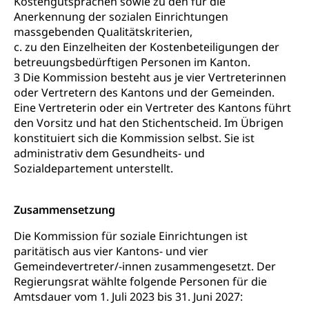
Kostengutsprachen sowie zu den für die
Drogen (Polizei)
Anerkennung der sozialen Einrichtungen
Gesundheitsversorgung, Spital, Pflegeinitiative,
Arbeitslosenversicherung (WAS Luzern)
Ambulant vor stationär, AVOS, Patientendossier
massgebenden Qualitätskriterien,
Sucht
Invalidenversicherung (WAS Luzern)
c. zu den Einzelheiten der Kostenbeteiligungen der
Gesundheitsversorgung
AHV / IV
betreuungsbedürftigen Personen im Kanton.
Soziale Sicherheit
3 Die Kommission besteht aus je vier Vertreterinnen
Altersrente, Invalidenrente, Witwenrente,
oder Vertretern des Kantons und der Gemeinden.
Sozialversicherung, Vorsorgeeinrichtung,
Eine Vertreterin oder ein Vertreter des Kantons führt
Pensionskasse, erste Säule, zweite Säule, dritte
Säule, Hilflosenentschädigung,
den Vorsitz und hat den Stichentscheid. Im Übrigen
Ergänzungsleistungen, Altersvorsorge,
konstituiert sich die Kommission selbst. Sie ist
Todesfallversicherung
administrativ dem Gesundheits- und
Sozialdepartement unterstellt.
Hilfslosenentschädigung (WAS Luzern)
Behinderung
AHV-Hinterlassenenrente (WAS Luzern)
Körperbehinderung, körperliche Behinderung,
Zusammensetzung
geistige Behinderung, psychische Behinderung,
AHV-Beiträge (WAS Luzern)
Erwerbsunfähigkeit, Behinderte
Die Kommission für soziale Einrichtungen ist
Informationsstelle AHV/IV
paritätisch aus vier Kantons- und vier
Inklusion im Sport
Gemeindevertreter/-innen zusammengesetzt. Der
Ergänzungsleistungen (EL) (WAS Luzern)
Menschen mit Behinderungen
Regierungsrat wählte folgende Personen für die
Kultur und Medien
AHV-Altersrente (WAS Luzern)
Amtsdauer vom 1. Juli 2023 bis 31. Juni 2027: