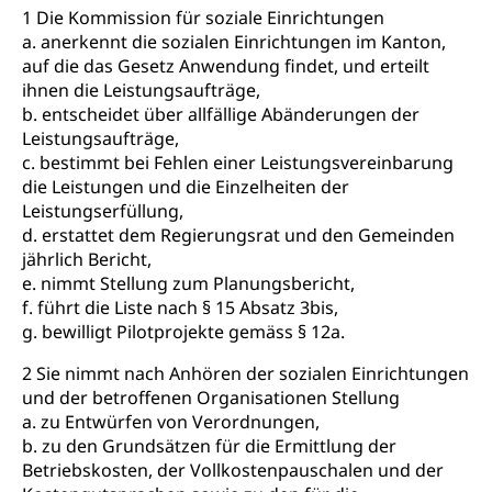
1 Die Kommission für soziale Einrichtungen
Kranken- und Unfallversicherung
Lebensmittel
Gesundheitsvorsorge, Wellness, Unfallverhütung,
a. anerkennt die sozialen Einrichtungen im Kanton,
Suchtprävention, Alkoholprävention,
auf die das Gesetz Anwendung findet, und erteilt
Tabakprävention, Primärprävention,
ihnen die Leistungsaufträge,
Sekundärprävention, Tertiärprävention
b. entscheidet über allfällige Abänderungen der
Leistungsaufträge,
Darmkrebsvorsorge
Soziale Sicherheit
c. bestimmt bei Fehlen einer Leistungsvereinbarung
Kantonales Tabakpräventionsprogramm
Sozialversicherungen, Sozialpolitik,
die Leistungen und die Einzelheiten der
Arbeitslosenversicherung,
Leistungserfüllung,
Gesundheitsförderung
Mutterschaftsversicherung, Krankenversicherung,
d. erstattet dem Regierungsrat und den Gemeinden
Unfallversicherung, Invalidenversicherung,
Prävention (Polizei)
jährlich Bericht,
Sozialhilfe
e. nimmt Stellung zum Planungsbericht,
Suchtprävention
f. führt die Liste nach § 15 Absatz 3bis,
Kranken- und Unfallversicherung
Sucht und Drogen
Gesundheitsversorgung
g. bewilligt Pilotprojekte gemäss § 12a.
(gruezi.lu.ch)
Drogenabhängigkeit, Drogensucht,
Medikamentenabhängigkeit,
Krankenversicherung (WAS Luzern)
2 Sie nimmt nach Anhören der sozialen Einrichtungen
Arzneimittelabhängigkeit, Suchtkrankheit,
und der betroffenen Organisationen Stellung
Existenzsicherung - Sozialhilfe
Drogenabhängige, Drogensüchtige,
a. zu Entwürfen von Verordnungen,
Betäubungsmittel, Suchtmittel, Psychopharmaka
b. zu den Grundsätzen für die Ermittlung der
Soziales und Gesellschaft (Dienststelle)
Betriebskosten, der Vollkostenpauschalen und der
Fachstelle Sucht Region Luzern
Gesundheitsversorgung
Opferhilfe