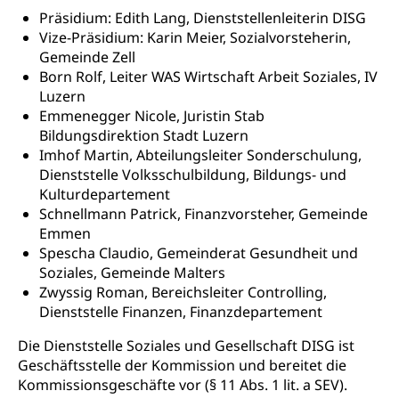
IV-Leistungen (WAS Luzern)
Archive und Bibliotheken
Präsidium: Edith Lang, Dienststellenleiterin DISG
Vize-Präsidium: Karin Meier, Sozialvorsteherin,
Bücher, Bundesarchiv, Landesbibliothek
Gemeinde Zell
Born Rolf, Leiter WAS Wirtschaft Arbeit Soziales, IV
Staatsarchiv Luzern
Kulturelle Einrichtungen
Luzern
Zentral- und Hochschulbibliothek
Museen, Theater, Bibliotheken
Emmenegger Nicole, Juristin Stab
Bildungsdirektion Stadt Luzern
Archiv der Denkmalpflege
Dienststelle Kultur
Kulturförderung
Imhof Martin, Abteilungsleiter Sonderschulung,
Dienststelle Volksschulbildung, Bildungs- und
Kunst & Kultur (Luzern Tourismus)
Kulturpolitik, Sprachförderung, Denkmalpflege,
Kulturdepartement
kulturelles Angebot, Kulturerbe, kulturelles Erbe,
Schnellmann Patrick, Finanzvorsteher, Gemeinde
Nachwuchsförderung, Vermittlung, Selektive
Förderung, Kulturausschreibungen, Kulturpreis,
Emmen
Werkbeitrag, Produktionsbeitrag, Recherche,
Spescha Claudio, Gemeinderat Gesundheit und
Bildende Kunst, Angewandte Kunst, Theater/Tanz,
Soziales, Gemeinde Malters
Musik, Entwicklung, Programmbeiträge,
Zwyssig Roman, Bereichsleiter Controlling,
Filmförderung, Regionale Förderfonds,
Dienststelle Finanzen, Finanzdepartement
Werkankäufe, Kunstankäufe, Kunst und Bau, Schule
und Kultur, Kulturgesuche, Kulturvermittlung
Die Dienststelle Soziales und Gesellschaft DISG ist
Geschäftsstelle der Kommission und bereitet die
Kulturförderung und Vermittlung
Kommissionsgeschäfte vor (§ 11 Abs. 1 lit. a SEV).